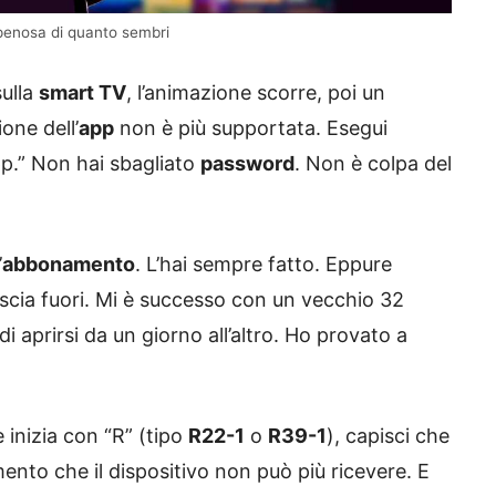
 penosa di quanto sembri
ulla
smart TV
, l’animazione scorre, poi un
one dell’
app
non è più supportata. Esegui
pp.” Non hai sbagliato
password
. Non è colpa del
’
abbonamento
. L’hai sempre fatto. Eppure
lascia fuori. Mi è successo con un vecchio 32
di aprirsi da un giorno all’altro. Ho provato a
 inizia con “R” (tipo
R22-1
o
R39-1
), capisci che
mento che il dispositivo non può più ricevere. E