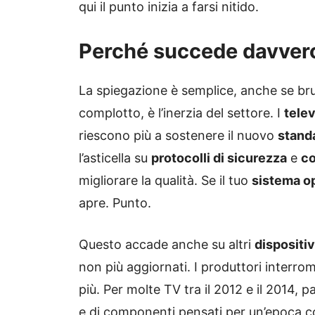
qui il punto inizia a farsi nitido.
Perché succede davver
La spiegazione è semplice, anche se br
complotto, è l’inerzia del settore. I
telev
riescono più a sostenere il nuovo
stand
l’asticella su
protocolli di sicurezza
e
co
migliorare la qualità. Se il tuo
sistema o
apre. Punto.
Questo accade anche su altri
dispositiv
non più aggiornati. I produttori interr
più. Per molte TV tra il 2012 e il 2014, p
e di componenti pensati per un’epoca