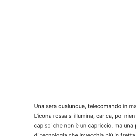
Una sera qualunque, telecomando in ma
L’icona rossa si illumina, carica, poi n
capisci che non è un capriccio, ma una p
di tecnologia che invecchia più in fretta 