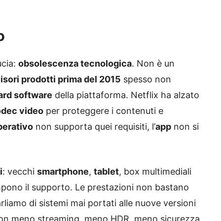
o
ucia:
obsolescenza tecnologica
. Non è un
isori prodotti prima del 2015
spesso non
ard software
della piattaforma. Netflix ha alzato
dec video
per proteggere i contenuti e
perativo
non supporta quei requisiti, l’
app
non si
i
: vecchi
smartphone
,
tablet
, box multimediali
ompono il supporto. Le prestazioni non bastano
arliamo di sistemi mai portati alle nuove versioni
 con meno streaming, meno HDR, meno sicurezza