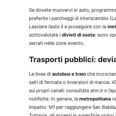
Se dovete muovervi in auto, programmate
preferite i parcheggi di interscambio
Lasciare l’auto lì e proseguire con la
met
sottovalutate i
divieti di sosta
: sono ope
serrati nelle zone evento.
Trasporti pubblici: devi
Le linee di
autobus e tram
che incrociano
salti di fermata o inversioni di marcia
sui propri canali: consultate atm.it o l’ap
notifiche. In genere, la
metropolitana
re
impatto: M1 per raggiungere San Babila/P
Tuttavia, gli accessi in superficie vicin