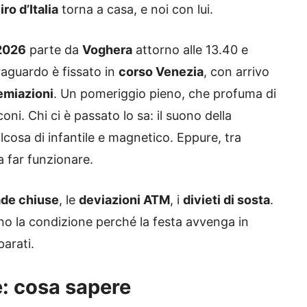
iro d’Italia
torna a casa, e noi con lui.
 2026
parte da
Voghera
attorno alle 13.40 e
traguardo è fissato in
corso Venezia
, con arrivo
emiazioni
. Un pomeriggio pieno, che profuma di
coni. Chi ci è passato lo sa: il suono della
cosa di infantile e magnetico. Eppure, tra
a far funzionare.
ade chiuse
, le
deviazioni ATM
, i
divieti di sosta
.
ono la condizione perché la festa avvenga in
parati.
e: cosa sapere