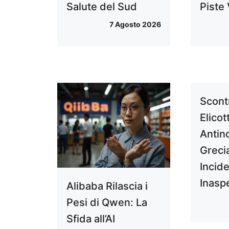
Salute del Sud
Piste 
7 Agosto 2026
Scont
Elicot
Antin
Greci
Incid
Inasp
Alibaba Rilascia i
Pesi di Qwen: La
Sfida all’AI