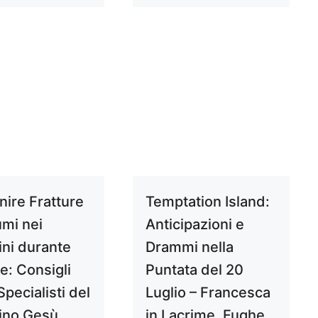
nire Fratture
Temptation Island:
umi nei
Anticipazioni e
ni durante
Drammi nella
te: Consigli
Puntata del 20
Specialisti del
Luglio – Francesca
ino Gesù
in Lacrime, Fughe