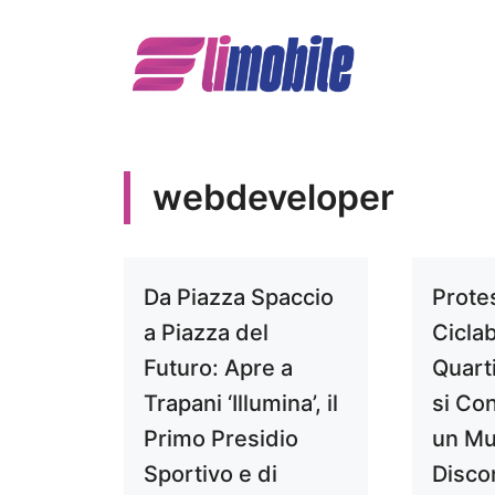
Vai
al
contenuto
webdeveloper
Da Piazza Spaccio
Prote
a Piazza del
Ciclab
Futuro: Apre a
Quart
Trapani ‘Illumina’, il
si Co
Primo Presidio
un Mu
Sportivo e di
Disco