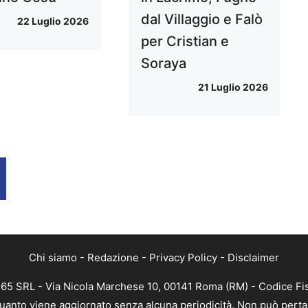
dal Villaggio e Falò
22 Luglio 2026
per Cristian e
Soraya
21 Luglio 2026
Chi siamo
-
Redazione
-
Privacy Policy
-
Disclaimer
 365 SRL - Via Nicola Marchese 10, 00141 Roma (RM) - Codice Fis
n quanto viene aggiornato senza alcuna periodicità. Non può perta