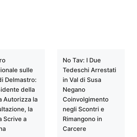
ro
No Tav: I Due
zionale sulle
Tedeschi Arrestati
di Delmastro:
in Val di Susa
sidente della
Negano
a Autorizza la
Coinvolgimento
ltazione, la
negli Scontri e
a Scrive a
Rimangono in
na
Carcere