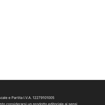
cale e Partita I.V.A. 12279101005
nto considerarsi un prodotto editoriale ai sensi