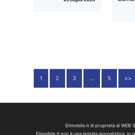
1
2
3
…
5
>>
Elimobile.it di proprietà di WEB
Elimobile.it non è una testata giornalistica, i