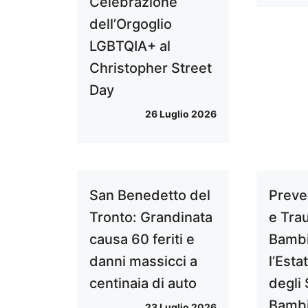
Celebrazione
dell’Orgoglio
LGBTQIA+ al
Christopher Street
Day
26 Luglio 2026
San Benedetto del
Preve
Tronto: Grandinata
e Tra
causa 60 feriti e
Bambi
danni massicci a
l’Esta
centinaia di auto
degli 
Bamb
23 Luglio 2026