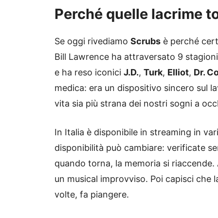
Perché quelle lacrime 
Se oggi rivediamo
Scrubs
è perché cer
Bill Lawrence ha attraversato 9 stagioni
e ha reso iconici
J.D.
,
Turk
,
Elliot
,
Dr. C
medica: era un dispositivo sincero sul lav
vita sia più strana dei nostri sogni a occ
In Italia è disponibile in streaming in v
disponibilità può cambiare: verificate s
quando torna, la memoria si riaccende. Al
un musical improvviso. Poi capisci che la s
volte, fa piangere.