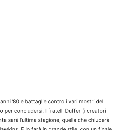
nni ’80 e battaglie contro i vari mostri del
er concludersi. I fratelli Duffer (i creatori
nta sarà l’ultima stagione, quella che chiuderà
Hawkins. E lo farà in grande stile, con un finale