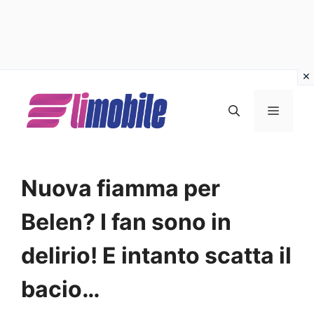
Vai
al
MENU
contenuto
Nuova fiamma per
Belen? I fan sono in
delirio! E intanto scatta il
bacio…