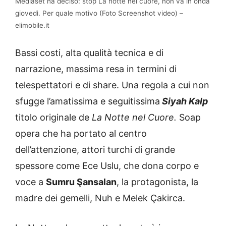
Mediaset ha deciso: stop La notte nel cuore, non va in onda
giovedì. Per quale motivo (Foto Screenshot video) –
elimobile.it
Bassi costi, alta qualità tecnica e di
narrazione, massima resa in termini di
telespettatori e di share. Una regola a cui non
sfugge l’amatissima e seguitissima
Siyah Kalp
titolo originale de
La Notte nel Cuore.
Soap
opera che ha portato al centro
dell’attenzione, attori turchi di grande
spessore come Ece Uslu, che dona corpo e
voce a
Sumru Şansalan
, la protagonista, la
madre dei gemelli, Nuh e Melek Çakirca.