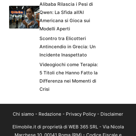
Alibaba Rilascia i Pesi di
Qwen: La Sfida all’AI
Americana si Gioca sui
Modelli Aperti
Scontro tra Elicotteri
Antincendio in Grecia: Un
Incidente Inaspettato
Videogiochi come Terapia:
5 Titoli che Hanno Fatto la
Differenza nei Momenti di
Crisi
Chi siamo
-
Redazione
-
Privacy Policy
-
Disclaimer
Elimobile.it di proprietà di WEB 365 SRL - Via Nicola
Marchese 10, 00141 Roma (RM) - Codice Fiscale e